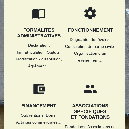
import_contacts
settings
FORMALITÉS
FONCTIONNEMENT
ADMINISTRATIVES
Dirigeants,
Bénévoles,
Déclaration,
Constitution de partie civile,
Immatriculation,
Statuts,
Organisation d’un
Modification - dissolution,
événement…
Agrément…
account_balance_wallet
group
FINANCEMENT
ASSOCIATIONS
SPÉCIFIQUES
Subventions,
Dons,
ET FONDATIONS
Activités commerciales…
Fondations,
Associations de