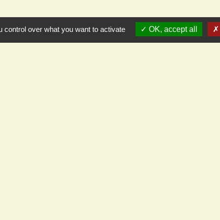
 control over what you want to activate
OK, accept all
L
Cod
Pré
Dép
Gra
Off