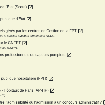
open_in_new
de l'État (Score)
open_in_new
 publique d'État
open_in_new
ls gérés par les centres de Gestion de la FPT
de la fonction publique territoriale (FNCDG)
open_in_new
par le CNFPT
toriale (CNFPT)
open_in_new
ens professionnels de sapeurs-pompiers
open_in_new
n publique hospitalière (FPH)
open_in_new
e - Hôpitaux de Paris (AP-HP)
P-HP)
open
e l’admissibilité ou l’admission à un concours administratif ?