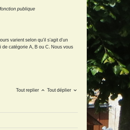
fonction publique
rs varient selon qu'il s'agit d'un
oi de catégorie A, B ou C. Nous vous
keyboard_arrow_up
keyboard_arrow_down
Tout replier
Tout déplier