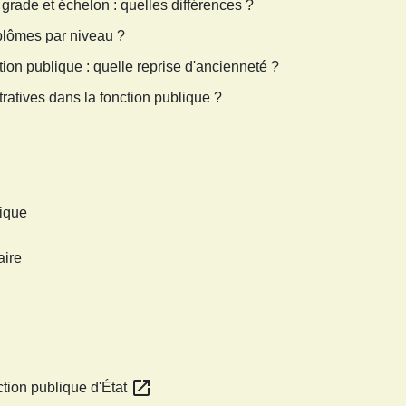
 grade et échelon : quelles différences ?
plômes par niveau ?
tion publique : quelle reprise d'ancienneté ?
tratives dans la fonction publique ?
lique
aire
open_in_new
ction publique d'État