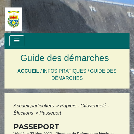
menu
Guide des démarches
ACCUEIL
/
INFOS PRATIQUES
/
GUIDE DES
DÉMARCHES
Accueil particuliers
>
Papiers - Citoyenneté -
Élections
>
Passeport
PASSEPORT
Vérifié le 23 Nov 2022 - Direction de l'information légale et