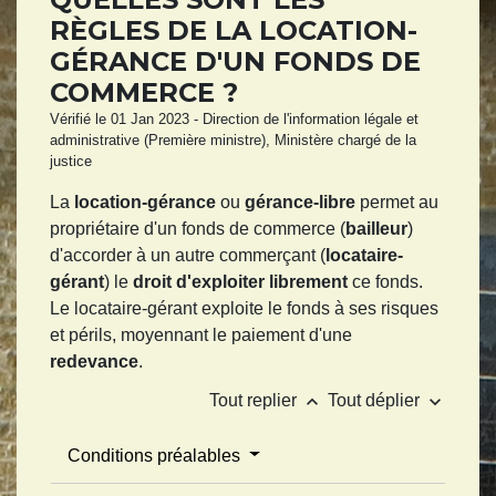
RÈGLES DE LA LOCATION-
GÉRANCE D'UN FONDS DE
COMMERCE ?
Vérifié le 01 Jan 2023 - Direction de l'information légale et
administrative (Première ministre), Ministère chargé de la
justice
La
location-gérance
ou
gérance-libre
permet au
propriétaire d'un fonds de commerce (
bailleur
)
d'accorder à un autre commerçant (
locataire-
gérant
) le
droit d'exploiter librement
ce fonds.
Le locataire-gérant exploite le fonds à ses risques
et périls, moyennant le paiement d'une
redevance
.
keyboard_arrow_up
keyboard_arrow_down
Tout replier
Tout déplier
Conditions préalables