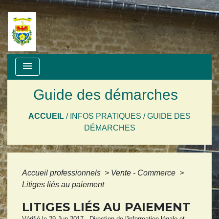
menu
Guide des démarches
ACCUEIL
/
INFOS PRATIQUES
/
GUIDE DES
DÉMARCHES
Accueil professionnels
>
Vente - Commerce
>
Litiges liés au paiement
LITIGES LIÉS AU PAIEMENT
Vérifié le 29 Jun 2017 - Direction de l'information légale et