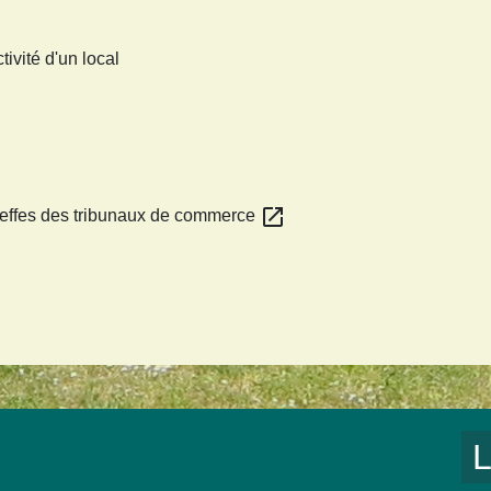
ivité d'un local
open_in_new
greffes des tribunaux de commerce
L