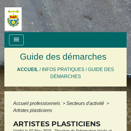
menu
Guide des démarches
ACCUEIL
/
INFOS PRATIQUES
/
GUIDE DES
DÉMARCHES
Accueil professionnels
>
Secteurs d'activité
>
Artistes plasticiens
ARTISTES PLASTICIENS
Vérifié le 02 May 2019 - Direction de l'information légale et