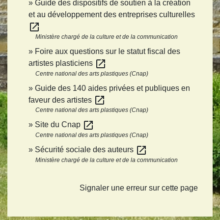
Guide des dispositifs de soutien à la création
et au développement des entreprises culturelles
open_in_new
Ministère chargé de la culture et de la communication
Foire aux questions sur le statut fiscal des
open_in_new
artistes plasticiens
Centre national des arts plastiques (Cnap)
Guide des 140 aides privées et publiques en
open_in_new
faveur des artistes
Centre national des arts plastiques (Cnap)
open_in_new
Site du Cnap
Centre national des arts plastiques (Cnap)
open_in_new
Sécurité sociale des auteurs
Ministère chargé de la culture et de la communication
Signaler une erreur sur cette page