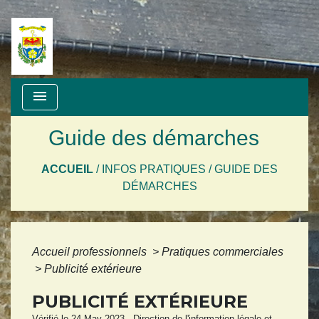
menu
Guide des démarches
ACCUEIL
/
INFOS PRATIQUES
/
GUIDE DES
DÉMARCHES
Accueil professionnels
>
Pratiques commerciales
>
Publicité extérieure
PUBLICITÉ EXTÉRIEURE
Vérifié le 24 May 2023 - Direction de l'information légale et