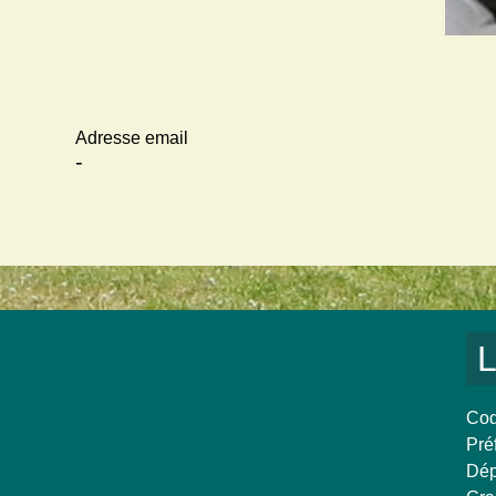
Adresse email
-
L
Cod
Pré
Dép